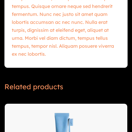
tempus. Quisque ornare neque sed hendrerit
fermentum. Nunc nec justo sit amet quam
lobortis accumsan ac nec nunc. Nulla erat
turpis, dignissim at eleifend eget, aliquet at
urna. Morbi vel diam dictum, tempus tellus
tempus, tempor nisl. Aliquam posuere viverra
ex nec lobortis.
Related products