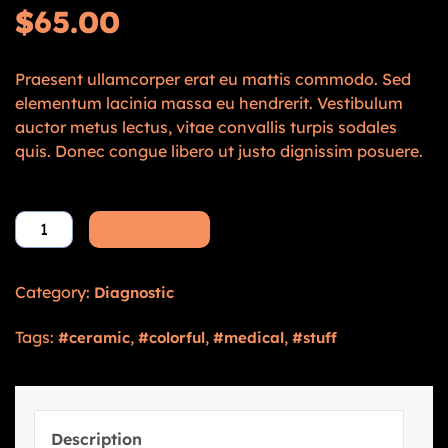
$
65.00
Praesent ullamcorper erat eu mattis commodo. Sed
elementum lacinia massa eu hendrerit. Vestibulum
auctor metus lectus, vitae convallis turpis sodales
quis. Donec congue libero ut justo dignissim posuere.
Add to cart
Category:
Diagnostic
Tags:
,
,
,
ceramic
colorful
medical
stuff
Description