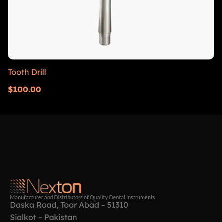
Tooth Drill
$
100.00
Manufacturer and Distributors of Quality Dental instruments
Daska Road, Toor Abad – 51310
Sialkot – Pakistan