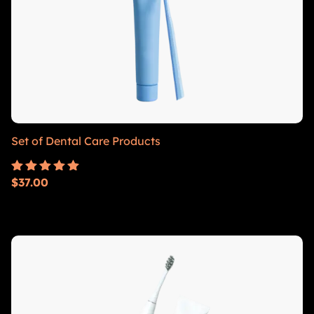
Set of Dental Care Products
$
37.00
Rated
5.00
out of 5